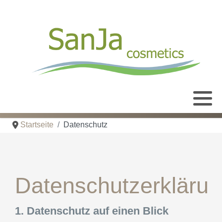
Alle Leistungen
Öffnungszeiten
Info
Hautbildverbesserung Karlsruhe
Räumlichkeiten
Anfahrt
Startseite
Datenschutz
Gesichtsbehandlungen
Wimpern
Datenschutzerkläru
1. Datenschutz auf einen Blick
Massagen