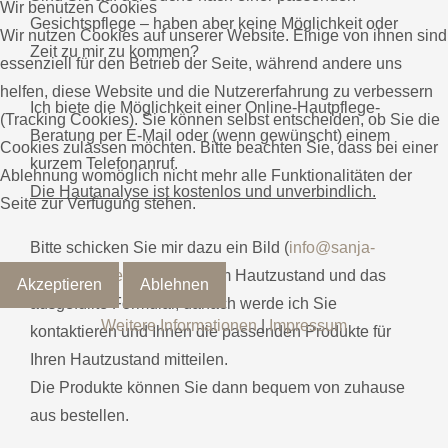
Wir benutzen Cookies
Gesichtspflege – haben aber keine Möglichkeit oder
Wir nutzen Cookies auf unserer Website. Einige von ihnen sind
Zeit zu mir zu kommen?
essenziell für den Betrieb der Seite, während andere uns
helfen, diese Website und die Nutzererfahrung zu verbessern
Ich biete die Möglichkeit einer Online-Hautpflege-
(Tracking Cookies). Sie können selbst entscheiden, ob Sie die
Beratung per E-Mail oder (wenn gewünscht) einem
Cookies zulassen möchten. Bitte beachten Sie, dass bei einer
kurzem Telefonanruf.
Ablehnung womöglich nicht mehr alle Funktionalitäten der
Die Hautanalyse ist kostenlos und unverbindlich.
Seite zur Verfügung stehen.
Bitte schicken Sie mir dazu ein Bild (
info@sanja-
cosmetics.de
) des aktuellem Hautzustand und das
Akzeptieren
Ablehnen
ausgefüllte Formular, danach werde ich Sie
Weitere Informationen
|
Impressum
kontaktieren und Ihnen die passenden Produkte für
Ihren Hautzustand mitteilen.
Die Produkte können Sie dann bequem von zuhause
aus bestellen.